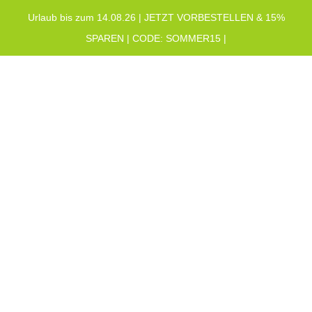
Urlaub bis zum 14.08.26 | JETZT VORBESTELLEN & 15%
SPAREN | CODE: SOMMER15 |
Warenkorb
0
Zahlungsarten
Sie befinden sich hier:
Start
Zahlungsarten