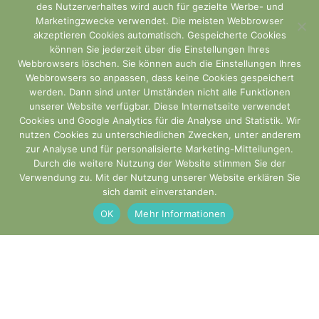
des Nutzerverhaltes wird auch für gezielte Werbe- und
bestätigen. Der Zahlungseingang wird in der
Marketingzwecke verwendet. Die meisten Webbrowser
Regel innerhalb von wenigen Minuten bei uns
akzeptieren Cookies automatisch. Gespeicherte Cookies
können Sie jederzeit über die Einstellungen Ihres
verbucht und deine Bestellung wird
Webbrowsers löschen. Sie können auch die Einstellungen Ihres
umgehend bearbeitet.
Webbrowsers so anpassen, dass keine Cookies gespeichert
werden. Dann sind unter Umständen nicht alle Funktionen
Klarna - Kreditkartenzahlung
unserer Website verfügbar. Diese Internetseite verwendet
Cookies und Google Analytics für die Analyse und Statistik. Wir
nutzen Cookies zu unterschiedlichen Zwecken, unter anderem
Kreditkartenzahlung
zur Analyse und für personalisierte Marketing-Mitteilungen.
Durch die weitere Nutzung der Website stimmen Sie der
Rechnung
Verwendung zu. Mit der Nutzung unserer Website erklären Sie
sich damit einverstanden.
Sie erhalten nach der Bestellung eine
OK
Mehr Informationen
Rechnung von uns. Bitte überweise den
Gesamtbetrag innerhalb von 14 Tagen auf
das dort angegebene Konto.