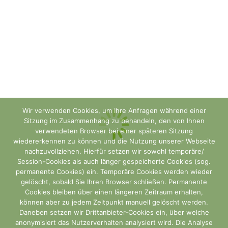
Vorkasse
Sie erhalten umgehend nach dem Absenden
der Bestellung die Bestätigung per E-Mail mit
allen nötigen Angaben für die Überweisung.
PayPal
Du kannst bei uns auch sicher und einfach
Wir verwenden Cookies, um Ihre Anfragen während einer
per PayPal bezahlen. Am Ende des
Sitzung im Zusammenhang zu behandeln, den von Ihnen
Bestellvorgangs wirst du direkt zu PayPal
verwendeten Browser bei einer späteren Sitzung
wiedererkennen zu können und die Nutzung unserer Webseite
weitergeleitet. Wenn du schon PayPal Kunde
nachzuvollziehen. Hierfür setzen wir sowohl temporäre/
bist, kannst du dich dort mit deinen
Session-Cookies als auch länger gespeicherte Cookies (sog.
permanente Cookies) ein. Temporäre Cookies werden wieder
Benutzerdaten anmelden und die Zahlung
gelöscht, sobald Sie Ihren Browser schließen. Permanente
durchführen. Du bist neu bei PayPal? Dann
Cookies bleiben über einen längeren Zeitraum erhalten,
können aber zu jedem Zeitpunkt manuell gelöscht werden.
kannst du dich als Gast anmelden oder ein
Daneben setzen wir Drittanbieter-Cookies ein, über welche
PayPal Konto eröffnen und dann die Zahlung
anonymisiert das Nutzerverhalten analysiert wird. Die Analyse